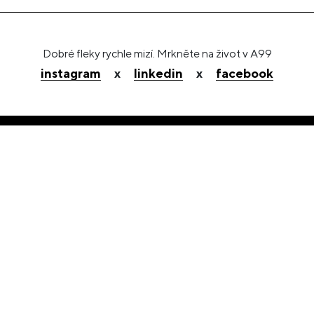
Dobré fleky rychle mizí. Mrkněte na život v A99
instagram
x
linkedin
x
facebook
Vidíme to stejně?
Tak pojďme navrhovat!
+420 513 034 120
info@atelier99.cz
instagram
linkedin
facebook
Partner projektu
#PripravBrno