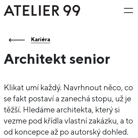
Kariéra
Architekt senior
Klikat umí každý. Navrh
nout něco, co
se fakt
postaví
a zanechá stopu
, už je
těžší.
H
ledáme architekta
, který si
vezme pod křídla vlastní zakázku, a to
od
koncepce
až po
autorský do
hled
.