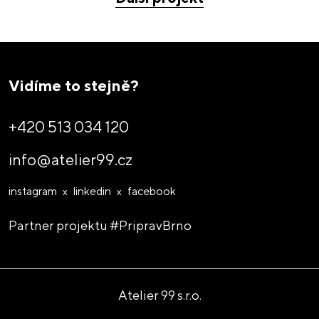
Vidíme to stejně?
Tak pojďme navrhovat!
+420 513 034 120
info@atelier99.cz
instagram
linkedin
facebook
Partner projektu
#PripravBrno
Atelier 99 s.r.o.