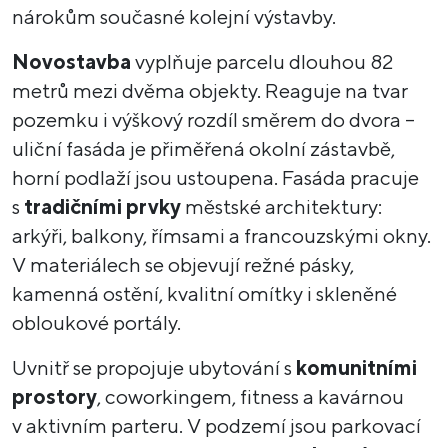
nárokům současné kolejní výstavby.
Novostavba
vyplňuje parcelu dlouhou 82
metrů mezi dvěma objekty. Reaguje na tvar
pozemku i výškový rozdíl směrem do dvora –
uliční fasáda je přiměřená okolní zástavbě,
horní podlaží jsou ustoupena. Fasáda pracuje
s
tradičními prvky
městské architektury:
arkýři, balkony, římsami a francouzskými okny.
V materiálech se objevují režné pásky,
kamenná ostění, kvalitní omítky i skleněné
obloukové portály.
Uvnitř se propojuje ubytování s
komunitními
prostory
, coworkingem, fitness a kavárnou
v aktivním parteru. V podzemí jsou parkovací